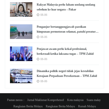
Rakyat Malaysia perlu faham undang-undang
sebelum ke luar negara – Pakar
08-06
Penganjur bertanggungjawab pastikan
himpunan permotoran selamat, patuhi peraturan
– Pakar
08-06
Penjawat awam perlu kekal profesional,
berkecuali ketika laksana tugas – TPM Zahid
08-06
Dinamika politik negeri tidak jejas kestabilan
Kerajaan Perpaduan Persekutuan – TPM Zahid
08-06
Pautan mesra：
Jurnal Maklumat Komprehensif
Kota malaysia
Suara malay
Rangkaian Berita Melayu
Rangkaian Berita Melayu
Rumah Melayu