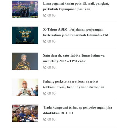
Lima pegawai kanan polis KL naik pangkat,
perkukuh kepimpinan pasukan
08-06
55 Tahun ABIM: Perjalanan perjuangan
berteraskan jati diri harakah Islamiah – PM
08-06
Satu daerah, satu Tabika Tunas Istimewa
menjelang 2027 – TPM Zahid
08-06
Pahang perketat syarat lesen syarikat
telekomunikasi, bendung vandalisme dan
kecurian
08-06
Tiada kompromi terhadap penyelewengan jika
dibuktikan RCI TH
08-06