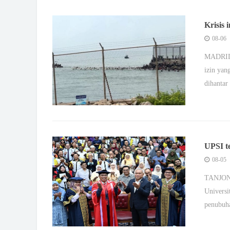
Krisis 
Maghri
08-06
MADRID, 
izin yan
dihanta
UPSI t
08-05
TANJONG
Universi
penubuh