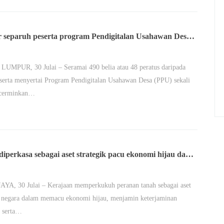
 separuh peserta program Pendigitalan Usahawan Desa
n belia
UMPUR, 30 Julai – Seramai 490 belia atau 48 peratus daripada
serta menyertai Program Pendigitalan Usahawan Desa (PPU) sekali
cerminkan…
iperkasa sebagai aset strategik pacu ekonomi hijau dan
aminan makanan
YA, 30 Julai – Kerajaan memperkukuh peranan tanah sebagai aset
k negara dalam memacu ekonomi hijau, menjamin keterjaminan
 serta…