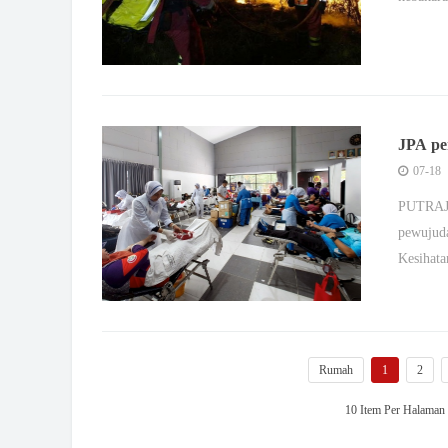
JPA pe
KK
07-18
PUTRAJA
pewujuda
Kesiha
Rumah
1
2
10 Item Per Halama