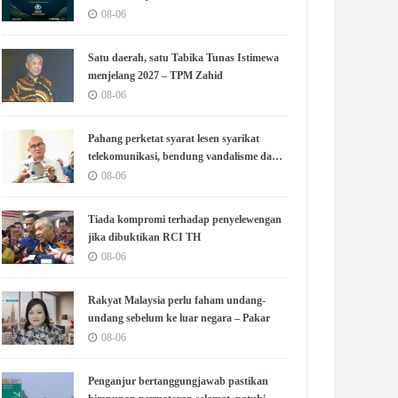
PM
08-06
Satu daerah, satu Tabika Tunas Istimewa
menjelang 2027 – TPM Zahid
08-06
Pahang perketat syarat lesen syarikat
telekomunikasi, bendung vandalisme dan
kecurian
08-06
Tiada kompromi terhadap penyelewengan
jika dibuktikan RCI TH
08-06
Rakyat Malaysia perlu faham undang-
undang sebelum ke luar negara – Pakar
08-06
Penganjur bertanggungjawab pastikan