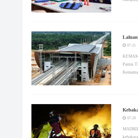
Laluan
EPIC
07-21
KEMAMAN
Pantai T
Kemam
Kebaka
07-20
MADRID,
kebakara