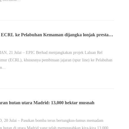
 ECRL ke Pelabuhan Kemaman dijangka lonjak prestasi
, 21 Julai – EPIC Berhad menjangkakan projek Laluan Rel
imur (ECRL), khususnya pembinaan jajaran (spur line) ke Pelabuhan
an…
ran hutan utara Madrid: 13,000 hektar musnah
 20 Julai – Pasukan bomba terus bertungkus-lumus memadam
n hutan di utara Madrid yang telah memusnahkan kira-kira 13,000…