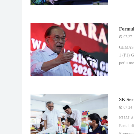
Formul
tanggun
07-27
GEMAS, 
1 (F1) G
perlu m
SK Ser
Pantai
07-24
KUALA L
Pantai d
Kampun