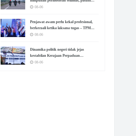
himpunan permotoran selamat, patuhi
peraturan – Pakar
08-06
Penjawat awam perlu kekal profesional,
berkecuali ketika laksana tugas – TPM
Zahid
08-06
Dinamika politik negeri tidak jejas
kestabilan Kerajaan Perpaduan
Persekutuan – TPM Zahid
08-06