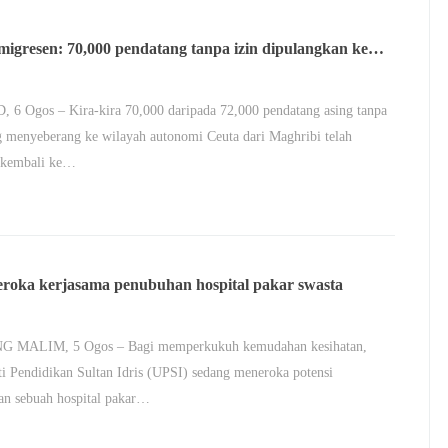
imigresen: 70,000 pendatang tanpa izin dipulangkan ke
bi
6 Ogos – Kira-kira 70,000 daripada 72,000 pendatang asing tanpa
g menyeberang ke wilayah autonomi Ceuta dari Maghribi telah
r kembali ke…
eroka kerjasama penubuhan hospital pakar swasta
 MALIM, 5 Ogos – Bagi memperkukuh kemudahan kesihatan,
ti Pendidikan Sultan Idris (UPSI) sedang meneroka potensi
an sebuah hospital pakar…