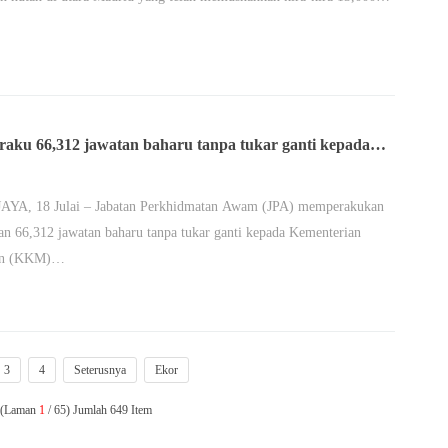
raku 66,312 jawatan baharu tanpa tukar ganti kepada
M
YA, 18 Julai – Jabatan Perkhidmatan Awam (JPA) memperakukan
n 66,312 jawatan baharu tanpa tukar ganti kepada Kementerian
tan (KKM)…
3
4
Seterusnya
Ekor
n (Laman
1
/ 65) Jumlah 649 Item