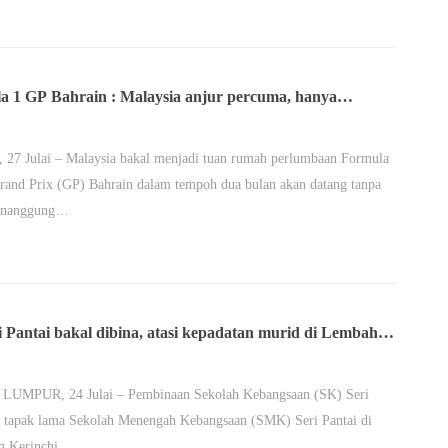
a 1 GP Bahrain : Malaysia anjur percuma, hanya
g kos naik taraf litar Sepang
27 Julai – Malaysia bakal menjadi tuan rumah perlumbaan Formula
rand Prix (GP) Bahrain dalam tempoh dua bulan akan datang tanpa
enanggung…
i Pantai bakal dibina, atasi kepadatan murid di Lembah
UMPUR, 24 Julai – Pembinaan Sekolah Kebangsaan (SK) Seri
i tapak lama Sekolah Menengah Kebangsaan (SMK) Seri Pantai di
g Kerinchi…