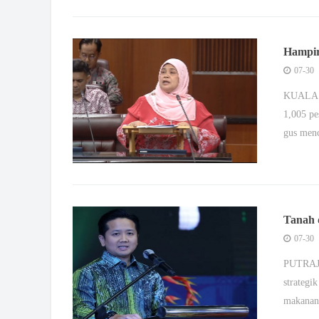
Hampir
golonga
07-30
KUALA L
1,005 pe
gus men
Tanah d
keterj
07-30
PUTRAJA
strategi
makanan