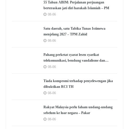
55 Tahun ABIM: Perjalanan perjuangan
berteraskan jati diri harakah Islamiah – PM
08-06
Satu daerah, satu Tabika Tunas Istimewa
menjelang 2027 – TPM Zahid
08-06
Pahang perketat syarat lesen syarikat
telekomunikasi, bendung vandalisme dan
kecurian
08-06
Tiada kompromi terhadap penyelewengan jika
dibuktikan RCI TH
08-06
Rakyat Malaysia perlu faham undang-undang
sebelum ke luar negara – Pakar
08-06