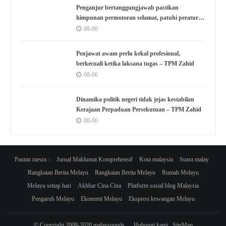
Penganjur bertanggungjawab pastikan
himpunan permotoran selamat, patuhi peraturan
– Pakar
08-06
Penjawat awam perlu kekal profesional,
berkecuali ketika laksana tugas – TPM Zahid
08-06
Dinamika politik negeri tidak jejas kestabilan
Kerajaan Perpaduan Persekutuan – TPM Zahid
08-06
Pautan mesra：
Jurnal Maklumat Komprehensif
Kota malaysia
Suara malay
Rangkaian Berita Melayu
Rangkaian Berita Melayu
Rumah Melayu
Melayu setiap hari
Akhbar Cina Cina
Platform sosial blog Malaysia
Pengaruh Melayu
Ekonomi Melayu
Ekspresi kewangan Melayu
© Copyright 2009-2020 malaysounds
Hubungi kami
SiteMap