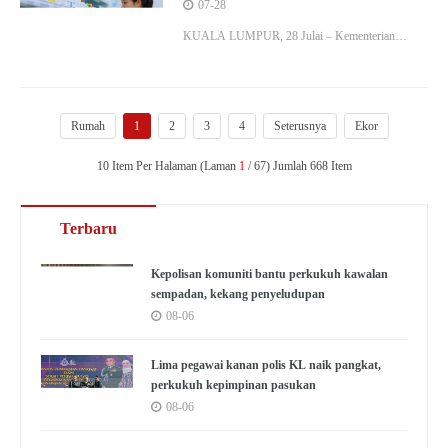
cukup tiga bulan
07-28
KUALA LUMPUR, 28 Julai – Kementerian
Kesihatan (KKM) memberi jaminan bahawa setiap
hospital dan klinik awam di bawah seliaannya
disyaratkan mempunyai simpanan…
Rumah
1
2
3
4
Seterusnya
Ekor
10 Item Per Halaman (Laman
1
/ 67) Jumlah 668 Item
Terbaru
Kepolisan komuniti bantu perkukuh kawalan
sempadan, kekang penyeludupan
08-06
Lima pegawai kanan polis KL naik pangkat,
perkukuh kepimpinan pasukan
08-06