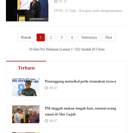
kerajaan kepada rakyat – Sultan
07-21
Nazrin
IPOH, 21 Julai – Kerajaan perlu mengutamakan
pelaburan dalam kemudahan kebersihan dan
sanitasi bagi melindungi kesihatan awam serta
kesejahteraan rakyat…
Rumah
1
2
3
4
Seterusnya
Ekor
10 Item Per Halaman (Laman
1
/ 62) Jumlah 613 Item
Terbaru
Penunggang motosikal perlu utamakan nyawa
08-07
PM singgah makan tengah hari, santuni orang
ramai di Alor Gajah
08-07