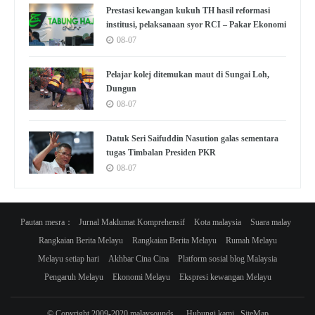
Prestasi kewangan kukuh TH hasil reformasi
institusi, pelaksanaan syor RCI – Pakar Ekonomi
08-07
Pelajar kolej ditemukan maut di Sungai Loh,
Dungun
08-07
Datuk Seri Saifuddin Nasution galas sementara
tugas Timbalan Presiden PKR
08-07
Pautan mesra：
Jurnal Maklumat Komprehensif
Kota malaysia
Suara malay
Rangkaian Berita Melayu
Rangkaian Berita Melayu
Rumah Melayu
Melayu setiap hari
Akhbar Cina Cina
Platform sosial blog Malaysia
Pengaruh Melayu
Ekonomi Melayu
Ekspresi kewangan Melayu
© Copyright 2009-2020 malaysounds
Hubungi kami
SiteMap