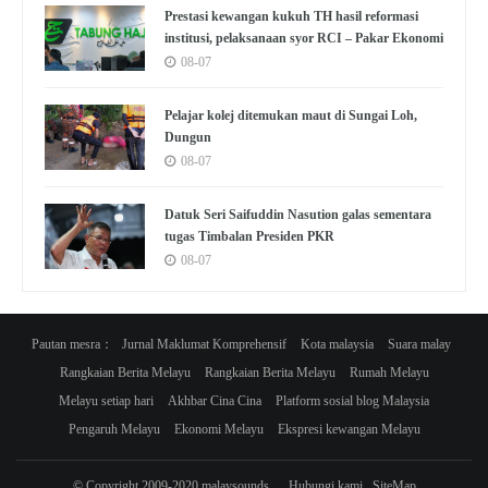
Prestasi kewangan kukuh TH hasil reformasi
institusi, pelaksanaan syor RCI – Pakar Ekonomi
08-07
Pelajar kolej ditemukan maut di Sungai Loh,
Dungun
08-07
Datuk Seri Saifuddin Nasution galas sementara
tugas Timbalan Presiden PKR
08-07
Pautan mesra：
Jurnal Maklumat Komprehensif
Kota malaysia
Suara malay
Rangkaian Berita Melayu
Rangkaian Berita Melayu
Rumah Melayu
Melayu setiap hari
Akhbar Cina Cina
Platform sosial blog Malaysia
Pengaruh Melayu
Ekonomi Melayu
Ekspresi kewangan Melayu
© Copyright 2009-2020 malaysounds
Hubungi kami
SiteMap