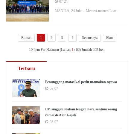
bimbang kesan konflik AS-Iran
07-24
MANILA, 24 Julai – Menteri-menteri Luar
ASEAN menggesa kebebasan pelayaran di selat-
selat antarabangsa dikekalkan ketika menutup
Mesyuarat Menteri-Menteri Luar…
Rumah
1
2
3
4
Seterusnya
Ekor
10 Item Per Halaman (Laman
1
/ 66) Jumlah 652 Item
Terbaru
Penunggang motosikal perlu utamakan nyawa
08-07
PM singgah makan tengah hari, santuni orang
ramai di Alor Gajah
08-07