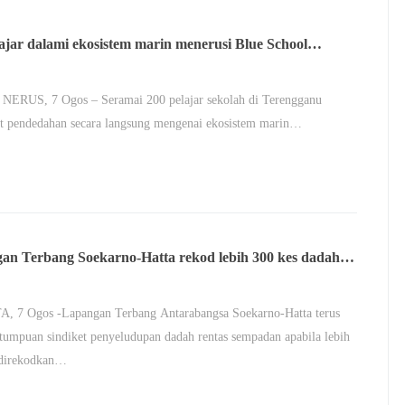
lajar dalami ekosistem marin menerusi Blue School
ia
ERUS, 7 Ogos – Seramai 200 pelajar sekolah di Terengganu
t pendedahan secara langsung mengenai ekosistem marin…
an Terbang Soekarno-Hatta rekod lebih 300 kes dadah
ni
, 7 Ogos -Lapangan Terbang Antarabangsa Soekarno-Hatta terus
tumpuan sindiket penyeludupan dadah rentas sempadan apabila lebih
 direkodkan…