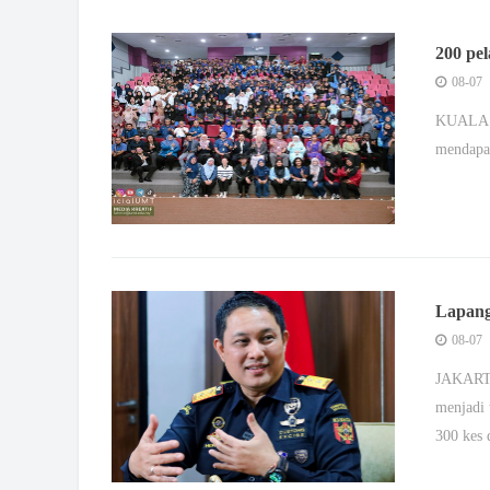
200 pe
Malays
08-07
KUALA N
mendapa
Lapang
tahun i
08-07
JAKARTA
menjadi 
300 kes