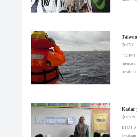
Taiwan
07-31
TAIPEI, 
memantau
perairan
Kadar 
07-29
KUALA L
kerajaan