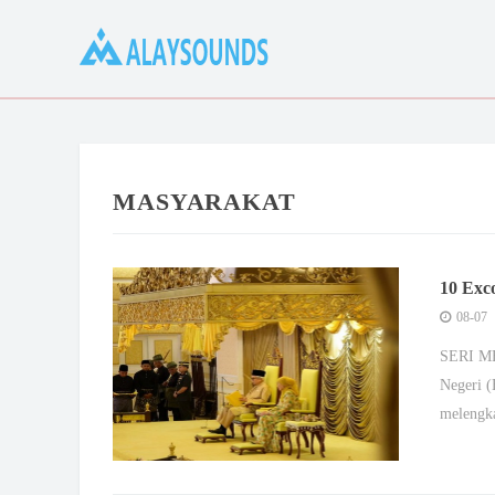
MASYARAKAT
10 Exc
08-07
SERI ME
Negeri (
melengk