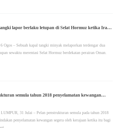
angki lapor berlaku letupan di Selat Hormuz ketika Iran-
berunding
6 Ogos – Sebuah kapal tangki minyak melaporkan terdengar dua
tupan sewaktu merentasi Selat Hormuz berdekatan perairan Oman.
ukturan semula tahun 2018 penyelamatan kewangan
 elak insolvensi – TH
UMPUR, 31 Julai – Pelan penstrukturan semula pada tahun 2018
tindakan penyelamatan kewangan segera oleh kerajaan ketika itu bagi
ungi…