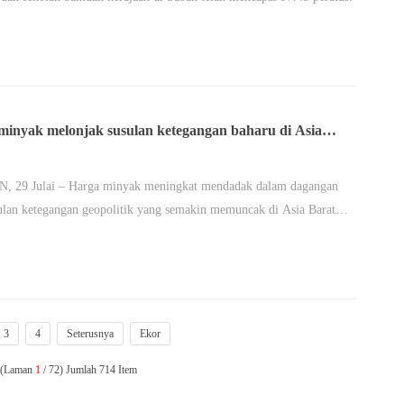
minyak melonjak susulan ketegangan baharu di Asia
 29 Julai – Harga minyak meningkat mendadak dalam dagangan
ulan ketegangan geopolitik yang semakin memuncak di Asia Barat…
3
4
Seterusnya
Ekor
n (Laman
1
/ 72) Jumlah 714 Item