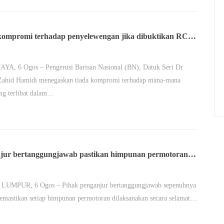
kompromi terhadap penyelewengan jika dibuktikan RCI
YA, 6 Ogos – Pengerusi Barisan Nasional (BN), Datuk Seri Dr
ahid Hamidi menegaskan tiada kompromi terhadap mana-mana
ng terlibat dalam…
jur bertanggungjawab pastikan himpunan permotoran
t, patuhi peraturan – Pakar
UMPUR, 6 Ogos – Pihak penganjur bertanggungjawab sepenuhnya
mastikan setiap himpunan permotoran dilaksanakan secara selamat…