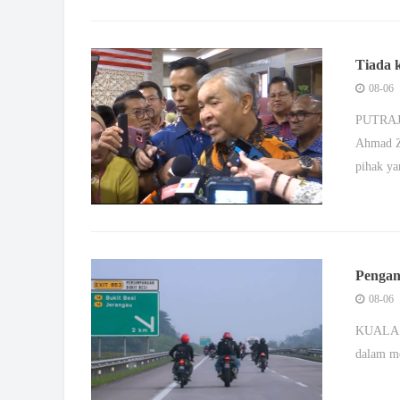
Tiada 
TH
08-06
PUTRAJA
Ahmad Z
pihak ya
Pengan
selama
08-06
KUALA L
dalam me