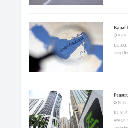
Kapal t
Oman 
08-06
DUBAI, 
bunyi le
Penstr
segera,
07-31
KUALA L
sebagai 
melind