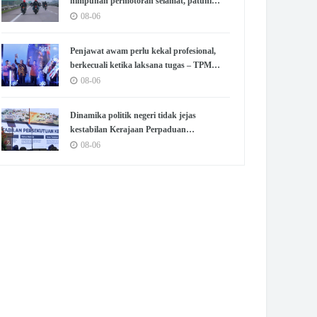
himpunan permotoran selamat, patuhi
peraturan – Pakar
08-06
Penjawat awam perlu kekal profesional,
berkecuali ketika laksana tugas – TPM
Zahid
08-06
Dinamika politik negeri tidak jejas
kestabilan Kerajaan Perpaduan
Persekutuan – TPM Zahid
08-06