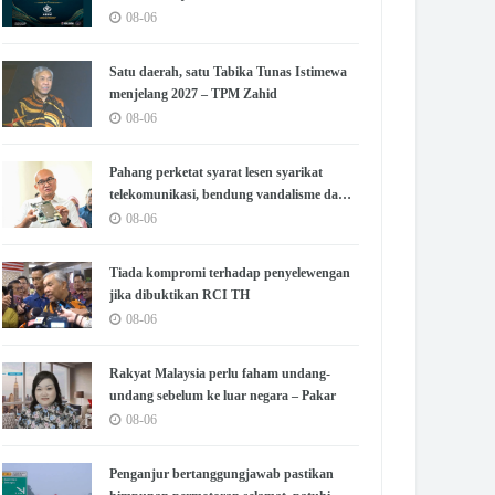
PM
08-06
Satu daerah, satu Tabika Tunas Istimewa
menjelang 2027 – TPM Zahid
08-06
Pahang perketat syarat lesen syarikat
telekomunikasi, bendung vandalisme dan
kecurian
08-06
Tiada kompromi terhadap penyelewengan
jika dibuktikan RCI TH
08-06
Rakyat Malaysia perlu faham undang-
undang sebelum ke luar negara – Pakar
08-06
Penganjur bertanggungjawab pastikan