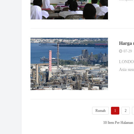
Harga 
Barat
07-29
LONDON,
Asia sus
Rumah
1
2
10 Item Per Halama