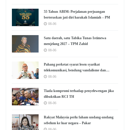
55 Tahun ABIM: Perjalanan perjuangan
berteraskan jati diri harakah Islamiah – PM
08-06
Satu daerah, satu Tabika Tunas Istimewa
menjelang 2027 – TPM Zahid
08-06
Pahang perketat syarat lesen syarikat
telekomunikasi, bendung vandalisme dan
kecurian
08-06
Tiada kompromi terhadap penyelewengan jika
dibuktikan RCI TH
08-06
Rakyat Malaysia perlu faham undang-undang
sebelum ke luar negara – Pakar
08-06