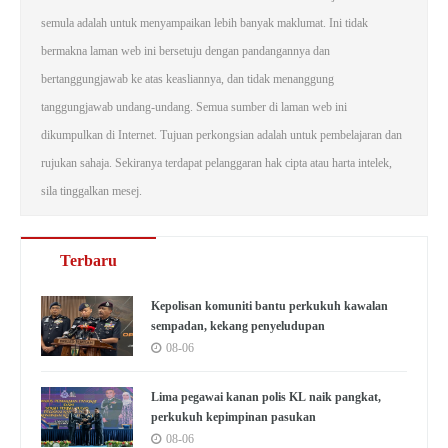
semula adalah untuk menyampaikan lebih banyak maklumat. Ini tidak
bermakna laman web ini bersetuju dengan pandangannya dan
bertanggungjawab ke atas keasliannya, dan tidak menanggung
tanggungjawab undang-undang. Semua sumber di laman web ini
dikumpulkan di Internet. Tujuan perkongsian adalah untuk pembelajaran dan
rujukan sahaja. Sekiranya terdapat pelanggaran hak cipta atau harta intelek,
sila tinggalkan mesej.
Terbaru
Kepolisan komuniti bantu perkukuh kawalan
sempadan, kekang penyeludupan
08-06
Lima pegawai kanan polis KL naik pangkat,
perkukuh kepimpinan pasukan
08-06