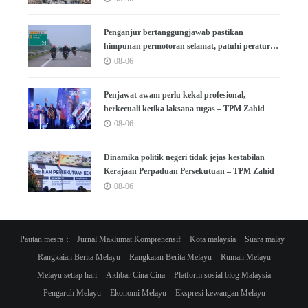
Penganjur bertanggungjawab pastikan
himpunan permotoran selamat, patuhi peraturan
– Pakar
08-06
Penjawat awam perlu kekal profesional,
berkecuali ketika laksana tugas – TPM Zahid
08-06
Dinamika politik negeri tidak jejas kestabilan
Kerajaan Perpaduan Persekutuan – TPM Zahid
08-06
Pautan mesra：
Jurnal Maklumat Komprehensif
Kota malaysia
Suara malay
Rangkaian Berita Melayu
Rangkaian Berita Melayu
Rumah Melayu
Melayu setiap hari
Akhbar Cina Cina
Platform sosial blog Malaysia
Pengaruh Melayu
Ekonomi Melayu
Ekspresi kewangan Melayu