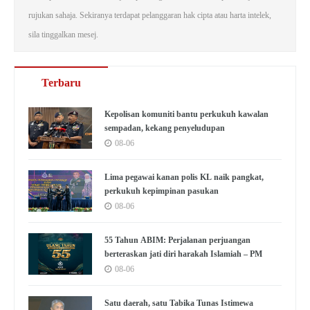
rujukan sahaja. Sekiranya terdapat pelanggaran hak cipta atau harta intelek,
sila tinggalkan mesej.
Terbaru
Kepolisan komuniti bantu perkukuh kawalan
sempadan, kekang penyeludupan
08-06
Lima pegawai kanan polis KL naik pangkat,
perkukuh kepimpinan pasukan
08-06
55 Tahun ABIM: Perjalanan perjuangan
berteraskan jati diri harakah Islamiah – PM
08-06
Satu daerah, satu Tabika Tunas Istimewa