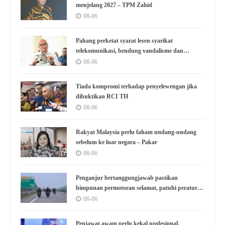
menjelang 2027 – TPM Zahid
08-06
Pahang perketat syarat lesen syarikat
telekomunikasi, bendung vandalisme dan
kecurian
08-06
Tiada kompromi terhadap penyelewengan jika
dibuktikan RCI TH
08-06
Rakyat Malaysia perlu faham undang-undang
sebelum ke luar negara – Pakar
08-06
Penganjur bertanggungjawab pastikan
himpunan permotoran selamat, patuhi peraturan
– Pakar
08-06
Penjawat awam perlu kekal profesional,